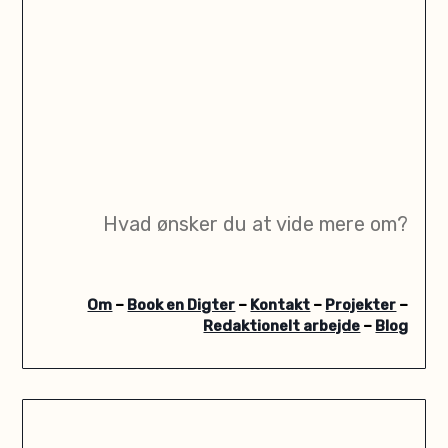
Hvad ønsker du at vide mere om?
Om
–
Book en Digter
–
Kontakt
–
Projekter
–
Redaktionelt arbejde
–
Blog